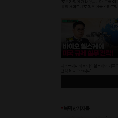
"모두가 망할 거라 했습니다" 구글·애
’유일한 파트너’로 찍은 한국 스타트업 D
이오스터디]
넥스트메디의 바이오헬스케어 미국 
전략 [바이오스터디]
#
복덕방기자들