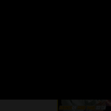
포르쉐 마저 월세 내는 그 건물 주인은 누구
연예인)｜부자들이 결국은 한남동에
는 이유｜GD가 산다는 그 나인원한
니다 [핫플의주인공 ep.07-1]
#
위드채널