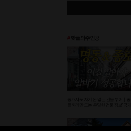
#
핫플의주인공
중개사도 자기 돈 넣는 건물 투어｜종
들끼리만 도는 ‘은밀한 건물 정보’ 공
[핫플의주인공 ep.08-2]