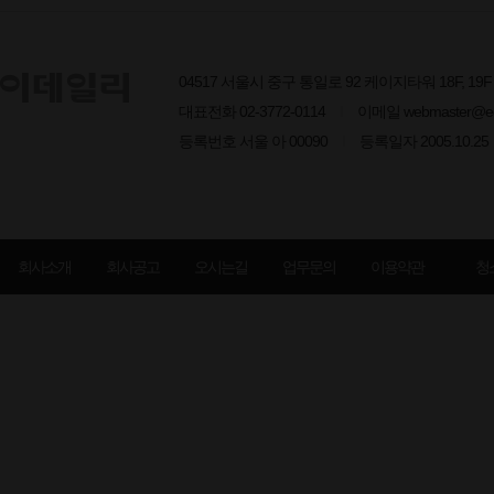
04517 서울시 중구 통일로 92 케이지타워 18F, 1
대표전화 02-3772-0114
I
이메일 webmaster@edai
등록번호 서울 아 00090
I
등록일자 2005.10.25
회사소개
회사공고
오시는길
업무문의
이용약관
청