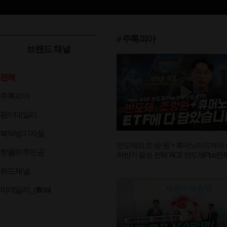
#
주톡피아
브랜드 채널
전체
주톡피아
팜이데일리
복덕방기자들
반도체와 조·방·원 + 휴머노이드까지 
핫플의주인공
하반기 필승 전략 ’ACE 반도체Plus
ETF’ (박지환 차장) [왓츠유어 ETF]
위드채널
이데일리_official