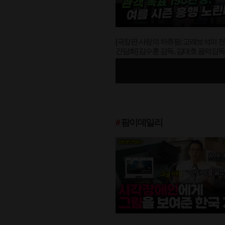
[극장판 사랑의 하츄핑: 고래보석의 
간담회] 김수훈 감독, 김태호 음악감독 
표 150만명" (feat. 하츄핑)
#
팜이데일리