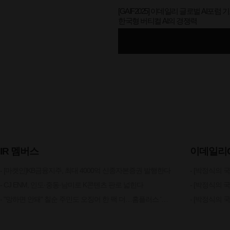
[GAIF2025] 이데일리 글로벌 AI포럼 
한국형 버티컬 AI의 경쟁력
IR 멤버스
이데일리
- [마켓인]KB금융지주, 최대 4000억 신종자본증권 발행한다
- CJ ENM, 인도·중동·남미로 K콘텐츠 판로 넓힌다
- "망하면 안돼" 칠순 주민도 오징어 한 팩 더…홈플러스 '응원 소비'[르포]