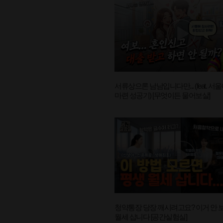
서류상으론 남남입니다만... (feat. 서울
마련 성공기) [무엇이든 물어보살]
청약통장 당장 깨시려고요? 이거 안 
월세 삽니다 [공간실험실]