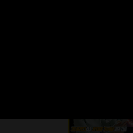
포르쉐 마저 월세 내는 그 건물 주인은 누구
연예인)｜부자들이 결국은 한남동에
는 이유｜GD가 산다는 그 나인원한
니다 [핫플의주인공 ep.07-1]
#
위드채널