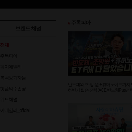
#
주톡피아
브랜드 채널
전체
주톡피아
팜이데일리
복덕방기자들
반도체와 조·방·원 + 휴머노이드까지 
핫플의주인공
하반기 필승 전략 ’ACE 반도체Plus
ETF’ (박지환 차장) [왓츠유어 ETF]
위드채널
이데일리_official