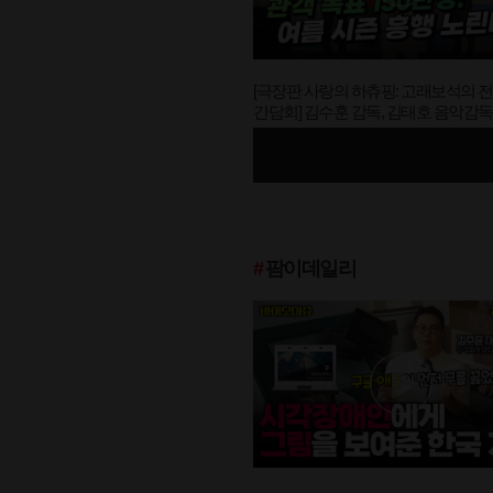
[극장판 사랑의 하츄핑: 고래보석의 
간담회] 김수훈 감독, 김태호 음악감독 
표 150만명" (feat. 하츄핑)
#
팜이데일리