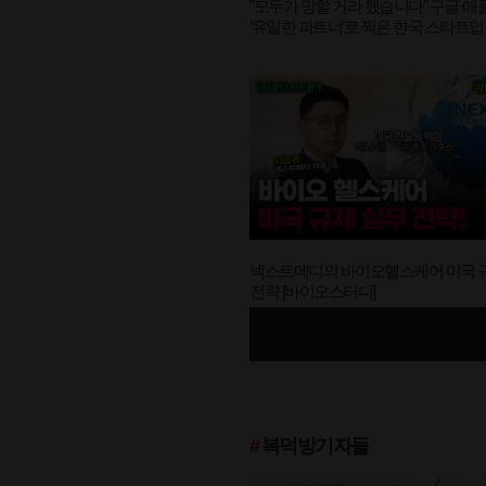
"모두가 망할 거라 했습니다" 구글·애
’유일한 파트너’로 찍은 한국 스타트업 D
이오스터디]
넥스트메디의 바이오헬스케어 미국 
전략 [바이오스터디]
#
복덕방기자들