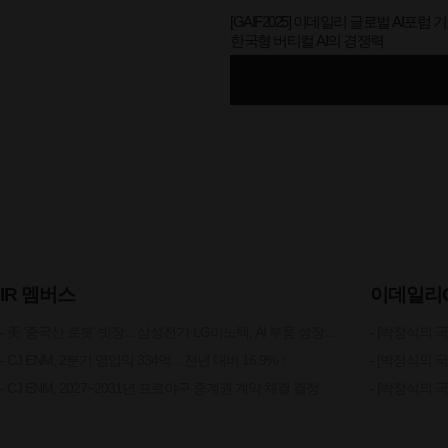
[GAIF2025] 이데일리 글로벌 AI포럼 
한국형 버티컬 AI의 경쟁력
IR 멤버스
이데일리
- 美 ‘중국산 로봇’ 빗장…삼성전기·LG이노텍, AI 부품 성장 가속
- CJ ENM, 2분기 영업익 334억…전년 대비 16.9% ↑
- CJ ENM, 2027~2031년 프로야구 중계권 계약 체결 결정