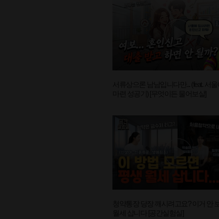
서류상으론 남남입니다만... (feat. 서울
마련 성공기) [무엇이든 물어보살]
청약통장 당장 깨시려고요? 이거 안 
월세 삽니다 [공간실험실]