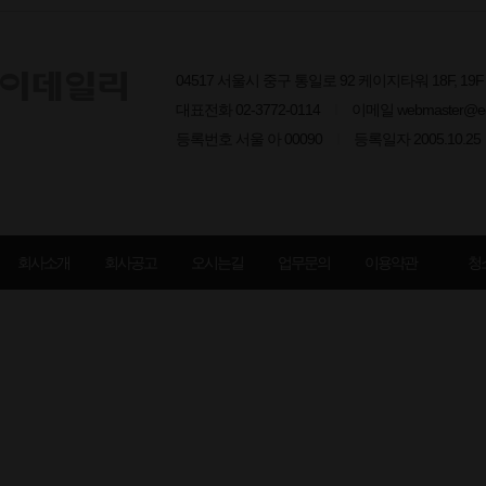
04517 서울시 중구 통일로 92 케이지타워 18F, 1
대표전화 02-3772-0114
I
이메일 webmaster@edai
등록번호 서울 아 00090
I
등록일자 2005.10.25
회사소개
회사공고
오시는길
업무문의
이용약관
청