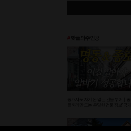
#
핫플의주인공
중개사도 자기 돈 넣는 건물 투어｜종
들끼리만 도는 ‘은밀한 건물 정보’ 공
[핫플의주인공 ep.08-2]