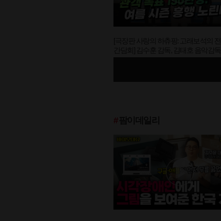
[극장판 사랑의 하츄핑: 고래보석의 
간담회] 김수훈 감독, 김태호 음악감독 
표 150만명" (feat. 하츄핑)
#
팜이데일리