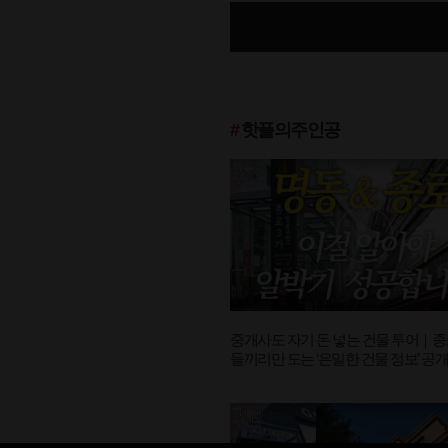
#
핫플의주인공
중개사도 자기 돈 넣는 건물 투어｜종
들끼리만 도는 ‘은밀한 건물 정보’ 공
[핫플의주인공 ep.08-2]