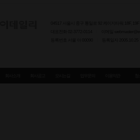
04517 서울시 중구 통일로 92 케이지타워 18F, 1
대표전화 02-3772-0114
I
이메일 webmaster@edai
등록번호 서울 아 00090
I
등록일자 2005.10.25
회사소개
회사공고
오시는길
업무문의
이용약관
청