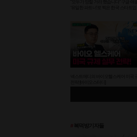
"모두가 망할 거라 했습니다" 구글·애
’유일한 파트너’로 찍은 한국 스타트업 D
이오스터디]
넥스트메디의 바이오헬스케어 미국 
전략 [바이오스터디]
#
복덕방기자들