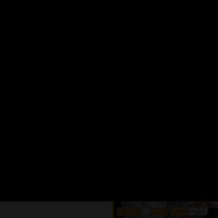
포르쉐 마저 월세 내는 그 건물 주인은 누구
연예인)｜부자들이 결국은 한남동에
는 이유｜GD가 산다는 그 나인원한
니다 [핫플의주인공 ep.07-1]
#
위드채널