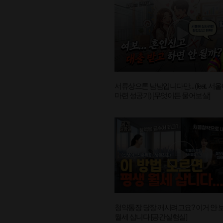
서류상으론 남남입니다만... (feat. 서울
마련 성공기) [무엇이든 물어보살]
청약통장 당장 깨시려고요? 이거 안 
월세 삽니다 [공간실험실]