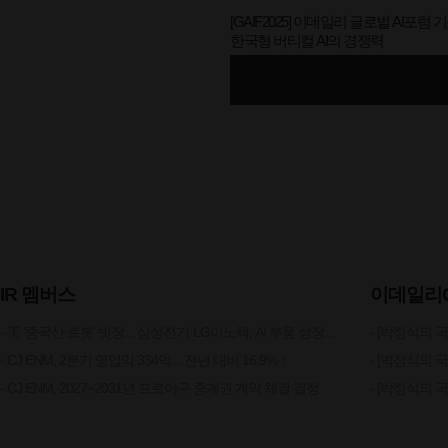
[GAIF2025] 이데일리 글로벌 AI포럼 
한국형 버티컬 AI의 경쟁력
IR 멤버스
이데일리
- 美 ‘중국산 로봇’ 빗장…삼성전기·LG이노텍, AI 부품 성장 가속
- CJ ENM, 2분기 영업익 334억…전년 대비 16.9% ↑
- CJ ENM, 2027~2031년 프로야구 중계권 계약 체결 결정