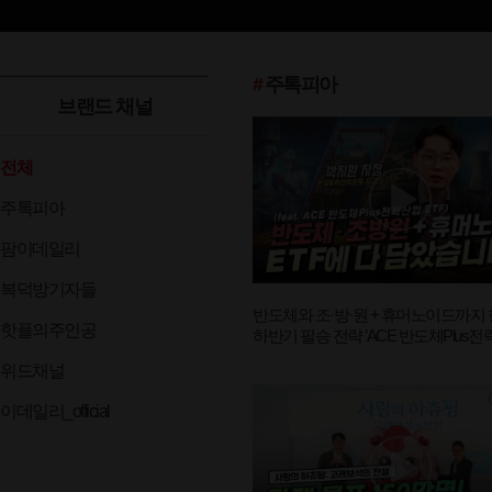
#
주톡피아
브랜드 채널
전체
주톡피아
팜이데일리
복덕방기자들
반도체와 조·방·원 + 휴머노이드까지 
핫플의주인공
하반기 필승 전략 ’ACE 반도체Plus
ETF’ (박지환 차장) [왓츠유어 ETF]
위드채널
이데일리_official