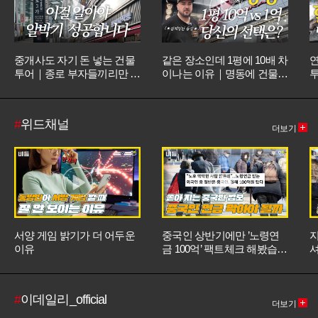
중개사도 자기 돈 넣는 건물
같은 장소인데 1평에 10배 차
연
투어｜종로 부자들끼리만 도
이나는 이유｜명동에 건물만
는 ‘은밀한 건물 정보’ 공개합
4채 가진 찐부자는 누구?｜
트
니다 [핫플의주인공 ep.08-2]
대한민국에서 가장 비싼 땅,
방
3걸음에 10억? [핫플의주인
｜
#
위드채널
공 ep.08-1]
동
더보기
07
서양 게임 밝기가 더 어두운
중국인 상반기에만 ’노령연
지
이유
금 100억’ 팩트체크 해봤습니
셔
다
#
이데일리_official
더보기