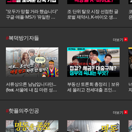
"모두가 망할 거라 했습니다"
조 단위 탈모 시장 선점한 글
코
구글·애플·MS가 ’유일한 파
로벌 제약사, K-바이오 생존
은
트너’로 찍은 한국 스타트업
전략? (feat. 화이자, 일라이릴
DOT [바이오스터디]
리, 선파마, 에브비) #팜이데
일리 #물방울
#
복덕방기자들
더보기
서류상으론 남남입니다만...
부동산 토론회 총정리｜보유
너
(feat. 서울에 내 집 마련 성공
세 올리고 전세대출 조인다
자
기) [무엇이든 물어보살]
고? 토론회에 숨은 속 뜻 풀
어
이 [주간이슈, 집어드림]
#
핫플의주인공
더보기