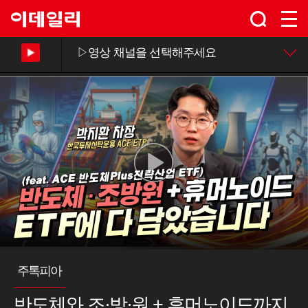
주톡피아
반도체와 조·방·원 + 휴머노이드까지