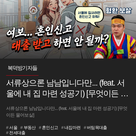
복덕방기자들
서류상으론 남남입니다만... (feat. 서
울에 내 집 마련 성공기) [무엇이든 물
어보살]
서류상으론 남남입니다만... (feat. 서울에 내 집 마련 성공기) [무엇
이든 물어보살]
#
서울
#
부동산
#
혼인신고
#
내집마련
#
버팀목대출
#
전세대출