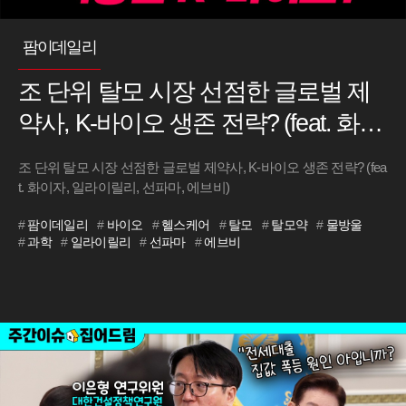
팜이데일리
조 단위 탈모 시장 선점한 글로벌 제
약사, K-바이오 생존 전략? (feat. 화이
자, 일라이릴리, 선파마, 에브비) #팜
조 단위 탈모 시장 선점한 글로벌 제약사, K-바이오 생존 전략? (fea
이데일리 #물방울
t. 화이자, 일라이릴리, 선파마, 에브비)
#
팜이데일리
#
바이오
#
헬스케어
#
탈모
#
탈모약
#
물방울
#
과학
#
일라이릴리
#
선파마
#
에브비