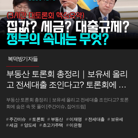
복덕방기자들
부동산 토론회 총정리｜보유세 올리
고 전세대출 조인다고? 토론회에 숨
은 속 뜻 풀이 [주간이슈, 집어드림]
부동산 토론회 총정리｜보유세 올리고 전세대출 조인다고? 토론
회에 숨은 속 뜻 풀이 [주간이슈, 집어드림]
#
주간이슈
#
토론회
#
부동산
#
이재명
#
전세대출
#
보유세
#
세금
#
양도세
#
초고가주택
#
이은형