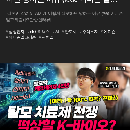
리즘) [오만한인터뷰]
"결론만 알려줘" AI에게 이렇게 질문하면 망하는 이유 (feat. 에디슨
알고리즘) [오만한인터뷰]
#
삼성전자
#
sk하이닉스
#
AI
#
반도체
#
주식투자
#
에디슨
#
에디슨알고리즘
#
곽병열