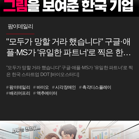
팜이데일리
"모두가 망할 거라 했습니다" 구글·애
플·MS가 '유일한 파트너'로 찍은 한국
스타트업 DOT [바이오스터디]
"모두가 망할 거라 했습니다" 구글·애플·MS가 '유일한 파트너'로 찍
은 한국 스타트업 DOT [바이오스터디]
#
팜이데일리
#
바이오
#
시각장애인
#
촉각디스플레이
#
배리어프리
#
액추에이터