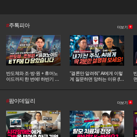
#
주톡피아
더보기
반도체와 조·방·원 + 휴머노
"결론만 알려줘" AI에게 이렇
반
이드까지 한 번에! 하반기 필
게 질문하면 망하는 이유 (fea
면
승 전략 ’ACE 반도체Plus전
t. 에디슨 알고리즘) [오만한
략산업 ETF’ (박지환 차장)
인터뷰]
장
[왓츠유어 ETF]
#
팜이데일리
더보기